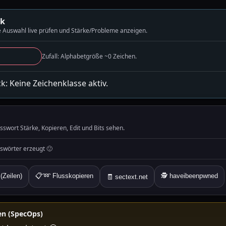
ck
e Auswahl live prüfen und Stärke/Probleme anzeigen.
Zufall: Alphabetgröße ~0 Zeichen.
k: Keine Zeichenklasse aktiv.
sswort Stärke, Kopieren, Edit und Bits sehen.
swörter erzeugt 🙂
(Zeilen)
📋➿ Flusskopieren
🕵️ haveibeenpwned
🧾 sectext.net
n (SpecOps)