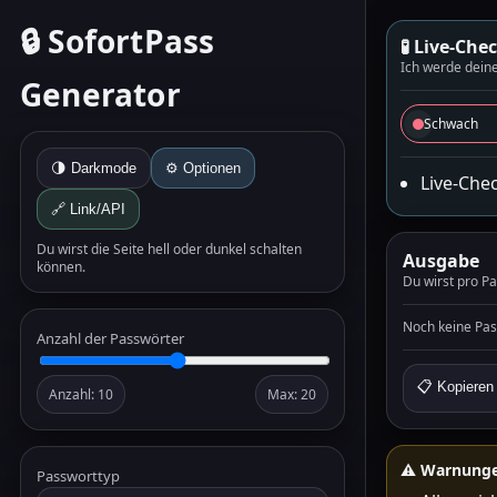
🔒 SofortPass
🧪 Live-Che
Ich werde dein
Generator
Schwach
🌗 Darkmode
⚙️ Optionen
Live-Chec
🔗 Link/API
Du wirst die Seite hell oder dunkel schalten
Ausgabe
können.
Du wirst pro Pa
Noch keine Pas
Anzahl der Passwörter
📋 Kopieren 
Anzahl: 10
Max: 20
⚠️ Warnunge
Passworttyp