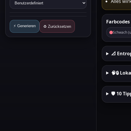
Alles wir
Farbcodes 
⚡ Generieren
♻️ Zurücksetzen
Schwach (u
📐 Entro
🧠🔒 Lok
🛡️ 10 T